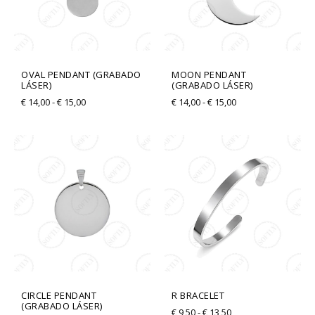
OVAL PENDANT (GRABADO
MOON PENDANT
LÁSER)
(GRABADO LÁSER)
€
14,00
-
€
15,00
€
14,00
-
€
15,00
Rango
Rango
de
de
precios:
precios:
desde
desde
€ 14,00
€ 9,50
hasta
hasta
€ 15,00
€ 13,50
CIRCLE PENDANT
R BRACELET
(GRABADO LÁSER)
€
9,50
-
€
13,50