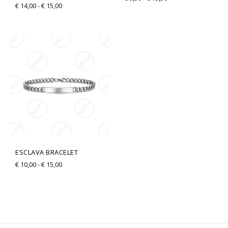
€
14,00
-
€
15,00
Rango
de
precios:
desde
€ 10,00
hasta
€ 15,00
ESCLAVA BRACELET
€
10,00
-
€
15,00