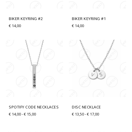
BIKER KEYRING #2
BIKER KEYRING #1
€
14,00
€
14,00
Rango
Rango
de
de
precios:
precios:
desde
desde
€ 14,00
€ 13,50
hasta
hasta
€ 15,00
€ 17,00
SPOTIFY CODE NECKLACES
DISC NECKLACE
€
14,00
-
€
15,00
€
13,50
-
€
17,00