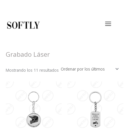
Ordenado
Ir
por
al
los
últimos
contenido
Grabado Láser
Mostrando los 11 resultados