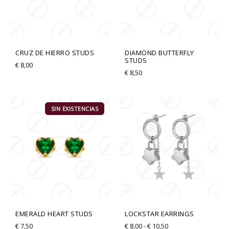
CRUZ DE HIERRO STUDS
DIAMOND BUTTERFLY
STUDS
€
8,00
€
8,50
Rango
de
SIN EXISTENCIAS
precios:
desde
€ 8,00
hasta
€ 10,50
EMERALD HEART STUDS
LOCKSTAR EARRINGS
€
7,50
€
8,00
-
€
10,50