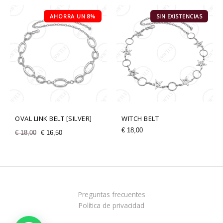
El
El
precio
AHORRA UN 8%
precio
SIN EXISTENCIAS
original
actual
era:
es:
€ 18,00.
€ 16,50.
OVAL LINK BELT [SILVER]
WITCH BELT
€
18,00
€
18,00
€
16,50
Preguntas frecuentes
Política de privacidad