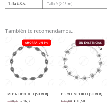
Talla U.S.A.
Talla 9 (2.05cm)
También te recomendamos…
El
El
El
El
precio
AHORRA UN 8%
precio
precio
SIN EXISTENCIAS
AHORRA UN 8%
precio
original
actual
original
actual
era:
es:
era:
es:
€ 18,00.
€ 16,50.
€ 18,00.
€ 16,50.
MEDALLION BELT [SILVER]
O SOLE MIO BELT [SILVER]
€
18,00
€
16,50
€
18,00
€
16,50